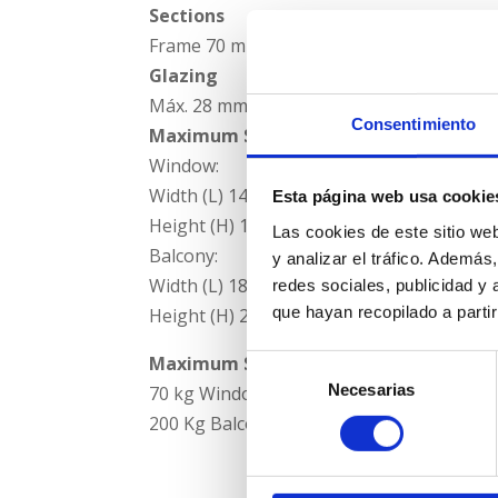
Sections
Frame 70 mm, Sash 46 mm
Glazing
Máx. 28 mm, Mín. 4 mm
Consentimiento
Maximum Sash Dimensions
Window:
Width (L) 1400 mm
Esta página web usa cookie
Height (H) 1800 mm
Las cookies de este sitio we
Balcony:
y analizar el tráfico. Ademá
Width (L) 1800 mm
redes sociales, publicidad y
que hayan recopilado a parti
Height (H) 2600 mm
Maximum Sash Weight
Selección
Necesarias
de
70 kg Window
consentimiento
200 Kg Balcony