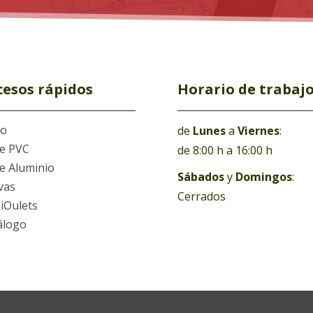
cesos rápidos
Horario de trabaj
io
de
Lunes
a
Viernes
:
ie
PVC
de 8:00 h a 16:00 h
ie Aluminio
Sábados
y
Domingos
:
vas
Cerrados
iOulets
álogo