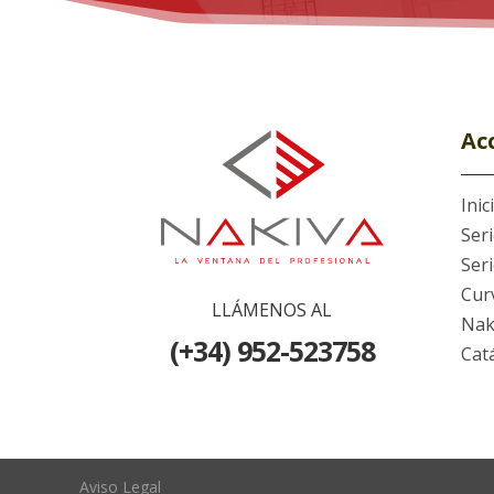
Ac
Inic
Ser
Ser
Cur
LLÁMENOS AL
Nak
(+34) 952-523758
Cat
Aviso Legal