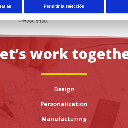
» White
sarias
Permitir la selección
» Colour
» Wood effect
et’s work togeth
Design
Personalization
Manufacturing