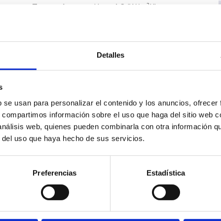
Transmittance
Uw ≥ 1,3 (W/m²K)
Maximum acoustic insulation
Rw = 38
dB
Air permeability
Class 4
Detalles
Water tightness
Class 7A
Wind resistance
Class C5
s
Outward Opening
b se usan para personalizar el contenido y los anuncios, ofrecer
Side hung (Door)
s, compartimos información sobre el uso que haga del sitio web 
 análisis web, quienes pueden combinarla con otra información q
Inward Opening
r del uso que haya hecho de sus servicios.
» Sliding 2 sashe
» Sliding 3 sashe
» Sliding 4 sashe
Preferencias
Estadística
» Sliding 6 sashe
Finishes
» Possibility of bicolour systems