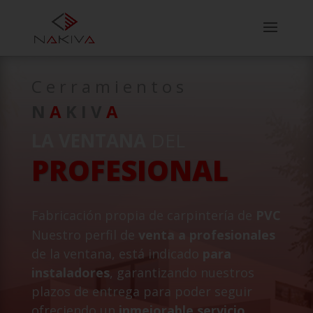
Cerramientos
N
A
KIV
A
LA VENTANA
DEL
PROFESIONAL
Fabricación propia de carpintería de
PVC
Nuestro perfil de
venta a profesionales
de la ventana, está indicado
para
instaladores
, garantizando nuestros
plazos de entrega para poder seguir
ofreciendo un
inmejorable servicio
.