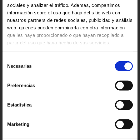
sociales y analizar el tráfico. Además, compartimos
información sobre el uso que haga del sitio web con
nuestros partners de redes sociales, publicidad y análisis
web, quienes pueden combinarla con otra información
×
que les haya proporcionado o que hayan recopilado a
partir del uso que haya hecho de sus servicios.
Selección
Necesarias
de
consentimiento
SN
GARNATA (Panoramic)
Preferencias
Sistema diseñado para
cerramientos de
Estadística
grandes dimensiones
con hojas de hasta 3,3
m de ancho y 2,80 m de alto. Hoja y n
udo
central
reducidos
.
Marketing