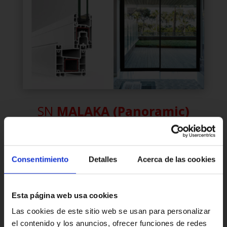
SN
MALAKA (Panoramic)
Sistema de
correderas de 70 mm
de
profundidad de marco. Óptimo
rendimiento
térmico y acústico.
N
udo central minimalista
Consentimiento
Detalles
Acerca de las cookies
de 30 mm.
Esta página web usa cookies
LEER MÁS
Las cookies de este sitio web se usan para personalizar
el contenido y los anuncios, ofrecer funciones de redes