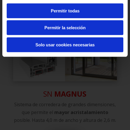
LEER MÁS
Permitir todas
Permitir la selección
Solo usar cookies necesarias
SN
MAGNUS
Sistema de corredera de grandes dimensiones,
que permite el
mayor acristalamiento
posible. Hasta 4,0 m de ancho y altura de 2,6 m.